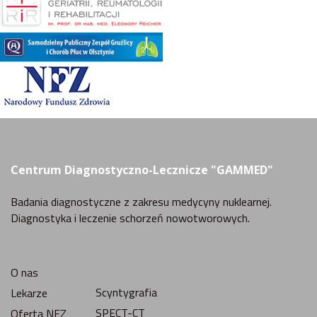
Centrum Diagnostyczno-Lecznicze "GAMMED"
Badania diagnostyczne z zakresu medycyny nuklearnej.
Diagnostyka i leczenie schorzeń nowotworowych.
O nas
Scyntygrafia
Lekarze
SPECT-CT
Oferta NFZ